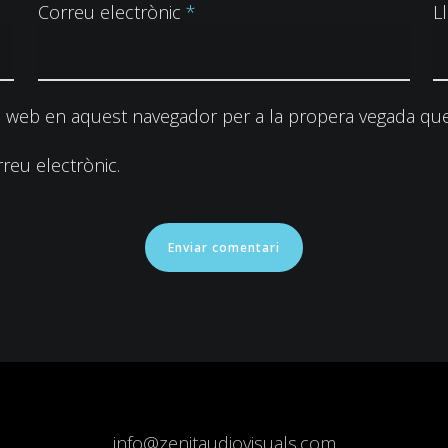
Correu electrònic
*
L
c web en aquest navegador per a la propera vegada que
reu electrònic.
info@zenitaudiovisuals.com