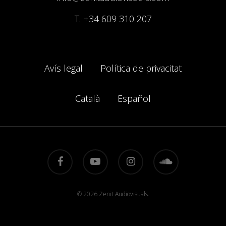
T.
+34 609 310 207
Avís legal
Política de privacitat
Català
Español
facebook
youtube
instagram
soundcloud
© 2026 Zenit Audiovisuals.