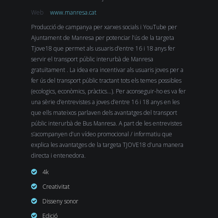
Web
www.manresa.cat
Producció de campanya per xarxes socials i YouTube per
Ajuntament de Manresa per potenciar l’ús de la targeta
Tjove18 que permet als usuaris d’entre 16 i 18 anys fer
servir el transport públic interurbà de Manresa
gratuïtament . La idea era incentivar als usuaris joves per a
fer ús del transport públic tractant tots els temes possibles
(ecologics, econòmics, pràctics…). Per aconseguir-ho es va fer
una sèrie d’entrevistes a joves d’entre 16 i 18 anys en les
que ells mateixos parlaven dels avantatges del transport
públic interurbà de Bus Manresa. A part de les entrevistes
s’acompanyen d’un vídeo promocional / informatiu que
explica les avantatges de la targeta TJOVE18 d’una manera
directa i entenedora.
4k
Creativitat
Disseny sonor
Edició