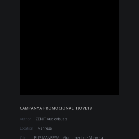
CAMPANYA PROMOCIONAL TJOVE18
Author
ZENIT Audiovisuals
Location
Manresa
Client
BUS MANRESA – Ajuntament de Manresa