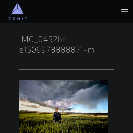
Vés
Men
al
contingut
principal
IMG_0452bn-
e1509978888871-m