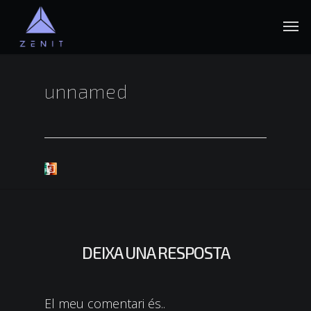
Vés
Men
al
contingut
principal
unnamed
DEIXA UNA RESPOSTA
El meu comentari és..