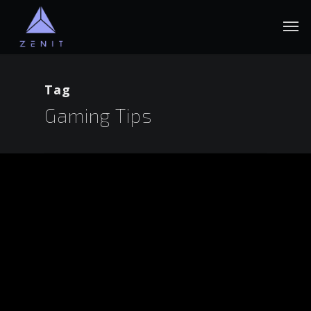
Vés
Men
al
contingut
principal
Tag
Gaming Tips