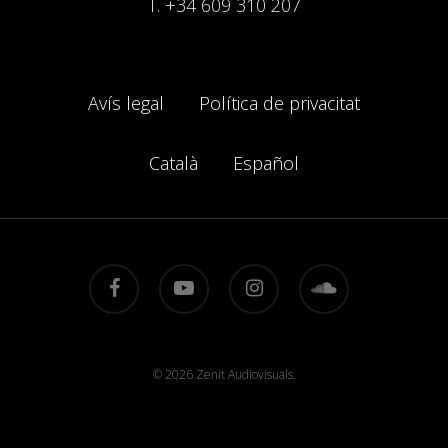
T.
+34 609 310 207
Avís legal
Política de privacitat
Català
Español
facebook
youtube
instagram
soundcloud
© 2026 Zenit Audiovisuals.